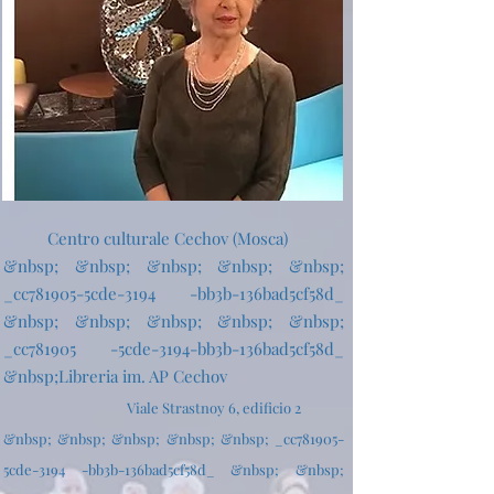
Centro culturale Cechov (Mosca)
&nbsp; &nbsp; &nbsp; &nbsp; &nbsp;
_cc781905-5cde-3194 -bb3b-136bad5cf58d_
&nbsp; &nbsp; &nbsp; &nbsp; &nbsp;
_cc781905 -5cde-3194-bb3b-136bad5cf58d_
&nbsp;Libreria im. AP Cechov
Viale Strastnoy 6, edificio 2
&nbsp; &nbsp; &nbsp; &nbsp; &nbsp; _cc781905-
5cde-3194 -bb3b-136bad5cf58d_ &nbsp; &nbsp;