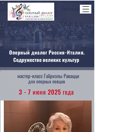
Tel
+7-925-523-69-51
WhatsApp +39-346-947-46-46
E-mail: dialogolirico@yandex.com
Оперный диалог Россия-Италия.
Содружество великих культур
мастер-класс Габриэлы Равацци
для оперных певцов
3 - 7 июня 2025 года