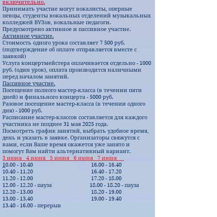
включительно.
Принимать участие могут вокалисты, оперные
певцы, студенты вокальных отделений музыкальных
колледжей ВУЗов, вокальные педагоги.
Предусмотрено активное и пассивное участие.
Активное участие.
Стоимость одного урока составляет 7 500 руб.
(подтверждение об оплате отправляется вместе с
заявкой)
Услуга концертмейстера оплачивается отдельно - 1000
руб. (один урок), оплата производится наличными
перед началом занятий.
Пассивное участие.
Посещение полного мастер-класса (в течении пяти
дней) и финального концерта - 5000 руб.
Разовое посещение мастер-класса (в течении одного
дня) - 1000 руб.
Расписание мастер-классов составляется для каждого
участника не позднее 31 мая 2025 года.
Посмотреть график занятий, выбрать удобное время,
день и указать в заявке. Организаторы свяжутся с
вами, если Ваше время окажется уже занято и
помогут Вам найти альтернативный вариант.
3 июня 4 июня 5 июня 6 июня 7 июня
1
0.00 - 10.40
16.00 - 16.40
10.40 - 11.20
16.40 - 17.20
11.20 - 12.00
17.20 - 18.00
12.00 - 12.20
- пауза
18.00 - 18.20
- пауза
12.20 - 13.00
18.20 - 19.00
13.00 - 13.40
19.00 - 19.40
13.40 - 16.00
- перерыв