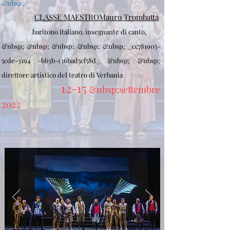
&nbsp;
CLASSE MAESTRO
Mauro Trombatta
baritono italiano, insegnante di canto,
&nbsp; &nbsp; &nbsp; &nbsp; &nbsp; _cc781905-
5cde-3194 -bb3b-136bad5cf58d_ &nbsp; &nbsp;
direttore artistico del teatro di Verbania
12-15
&nbsp;settembre
2022