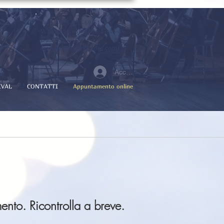
Tel +7-925-523-69-51
WhatsApp +39-346-947-46-46
E-mail:
dialogolirico@yandex.com
Accedi
IVAL
CONTATTI
Appuntamento online
nto. Ricontrolla a breve.