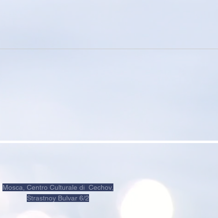
Mosca, Centro Culturale di Cechov,
Strastnoy Bulvar 6/2