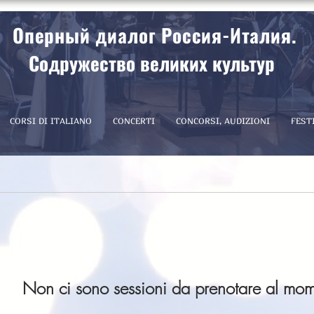
Оперный диалог Россия-Италия.
Содружество великих культур
CORSI DI ITALIANO
CONCERTI
CONCORSI, AUDIZIONI
FEST
Non ci sono sessioni da prenotare al mome