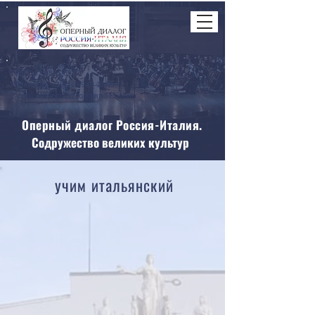
Tel
+7-925-523-69-51
WhatsApp +39-346-947-46-46
E-mail: dialogolirico@yandex.com
Оперный диалог Россия-Италия.
Содружество великих культур
учим итальянский