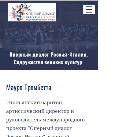
Tel
+7-925-523-69-51
WhatsApp +39-346-947-46-46
E-mail: dialogolirico@yandex.com
Оперный диалог Россия-Италия.
Содружество великих культур
Мауро Тромбетта
Итальянский баритон,
артистический директор и
руководитель международного
проекта "Оперный диалог
Россия-Италия", главный